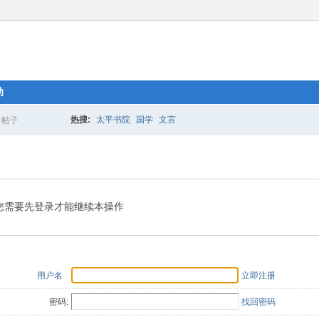
助
热搜:
太平书院
国学
文言
帖子
搜
索
您需要先登录才能继续本操作
用户名
立即注册
密码:
找回密码