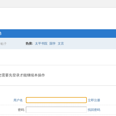
助
热搜:
太平书院
国学
文言
帖子
搜
索
您需要先登录才能继续本操作
用户名
立即注册
密码:
找回密码