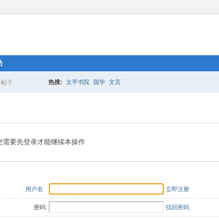
助
热搜:
太平书院
国学
文言
帖子
搜
索
您需要先登录才能继续本操作
用户名
立即注册
密码:
找回密码