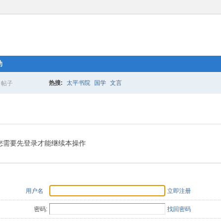
助
热搜:
太平书院
国学
文言
帖子
搜
索
您需要先登录才能继续本操作
用户名
立即注册
密码:
找回密码