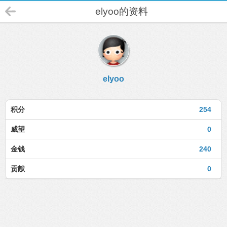
elyoo的资料
elyoo
积分
254
威望
0
金钱
240
贡献
0