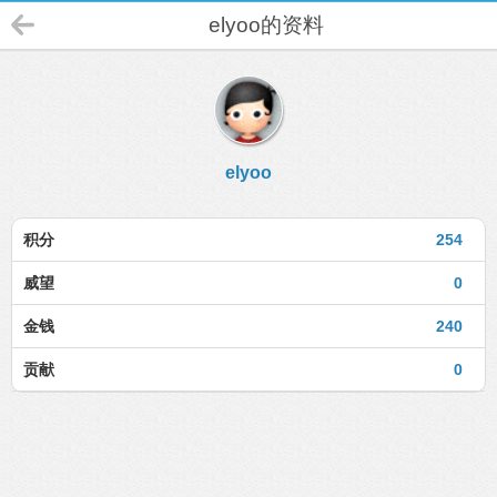
elyoo的资料
elyoo
积分
254
威望
0
金钱
240
贡献
0