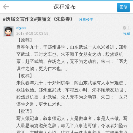
课程发布
回复
#历届文言作文#黄骊文《朱良春》
只看楼主
elyoo
楼主
2017-8-19 10:03:59
收藏
【原稿】
良春年九十，于郑州讲学，山东武城一人水米难进，郑州
至武城，五时之车也。朱不顾子女朋友之劝，毅然退机
票，赶至武城。在场之人，无不为之动容。朱曰：「医为
谋生之物，更为仁术也。」
【改稿】
朱良春年九十，于郑州讲学，闻山东武城有人水米难进，
欲往救治。郑州至武城，车程五小时。朱不顾亲友劝阻，
毅然退机票，赴武城。众人无不为之动容。朱曰：「医乃
谋生之道，更为仁术也。」
【批语】
写人须记事，叙事须记人，人是做事者，事是人来做。写
人最忌满篇溢美之辞，却无半点事迹可循，令读者如坠云
雾耳。古时志人小说，往往从一件小事着眼，或如画龙点