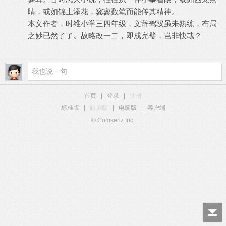
睛，或如锦上添花，寥寥数笔而能传其精神。
本文作者，时维小学三四年级，文辞驾驭虽未熟练，布局
之妙已然了了。故略改一二，即成完璧，岂非快哉？
首页
|
登录
|
注册
标准版
|
触屏版
|
电脑版
|
客户端
© Comsenz Inc.